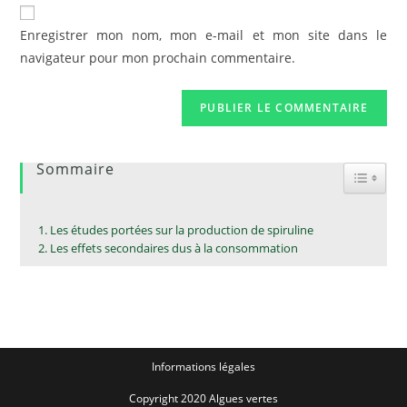
de
comment
votre
Enregistrer mon nom, mon e-mail et mon site dans le
site
navigateur pour mon prochain commentaire.
(facultatif)
Sommaire
Toggle
Les études portées sur la production de spiruline
Les effets secondaires dus à la consommation
Informations légales
Copyright 2020 Algues vertes