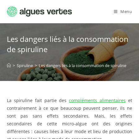
Skip
to
Menu
content
Les dangers liés à la consommation
de spiruline
>
Spiruline
>
Les dangers liés à la consommation de spiruline
La spiruline fait partie des
compléments alimentaires
et
contrairement à ce que beaucoup peuvent penser, ils ne
sont pas sans effets secondaires. Mais, les effets
secondaires de cette micro-algue ont des origines
différentes : causes liées à leur mode et lieu de production